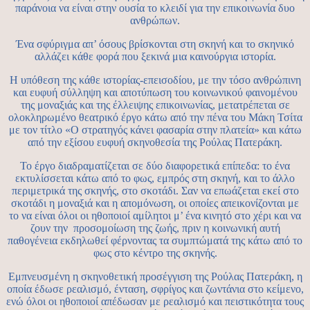
παράνοια να είναι στην ουσία το κλειδί για την επικοινωνία δυο
ανθρώπων.
Ένα σφύριγμα απ’ όσους βρίσκονται στη σκηνή και το σκηνικό
αλλάζει κάθε φορά που ξεκινά μια καινούργια ιστορία.
Η υπόθεση της κάθε ιστορίας-επεισοδίου, με την τόσο ανθρώπινη
και ευφυή σύλληψη και αποτύπωση του κοινωνικού φαινομένου
της μοναξιάς και της έλλειψης επικοινωνίας, μετατρέπεται σε
ολοκληρωμένο θεατρικό έργο κάτω από την πένα του Μάκη Τσίτα
με τον τίτλο «Ο στρατηγός κάνει φασαρία στην πλατεία» και κάτω
από την εξίσου ευφυή σκηνοθεσία της Ρούλας Πατεράκη.
Το έργο διαδραματίζεται σε δύο διαφορετικά επίπεδα: το ένα
εκτυλίσσεται κάτω από το φως, εμπρός στη σκηνή, και το άλλο
περιμετρικά της σκηνής, στο σκοτάδι. Σαν να επωάζεται εκεί στο
σκοτάδι η μοναξιά και η απομόνωση, οι οποίες απεικονίζονται με
το να είναι όλοι οι ηθοποιοί αμίλητοι μ’ ένα κινητό στο χέρι και να
ζουν την προσομοίωση της ζωής, πριν η κοινωνική αυτή
παθογένεια εκδηλωθεί φέρνοντας τα συμπτώματά της κάτω από το
φως στο κέντρο της σκηνής.
Εμπνευσμένη η σκηνοθετική προσέγγιση της Ρούλας Πατεράκη, η
οποία έδωσε ρεαλισμό, ένταση, σφρίγος και ζωντάνια στο κείμενο,
ενώ όλοι οι ηθοποιοί απέδωσαν με ρεαλισμό και πειστικότητα τους