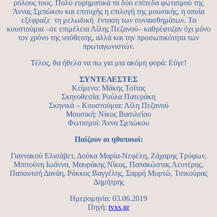
ρόλους τους. Πολύ ευρηματικά τα δύο επίπεδα φωτισμού της
Άννας Σμπώκου και επιτυχής η επιλογή της μουσικής, η οποία
εξέφραζε τη μελωδική ένταση των συναισθημάτων. Τα
κουστούμια –σε επιμέλεια Λίλης Πεζανού– καθρέφτιζαν όχι μόνο
τον χρόνο της υπόθεσης, αλλά και την προσωπικότητα των
πρωταγωνιστών.
Τέλος, θα ήθελα να πω για μια ακόμη φορά: Εύγε!
ΣΥΝΤΕΛΕΣΤΕΣ
Κείμενο: Μάκης Τσίτας
Σκηνοθεσία: Ρούλα Πατεράκη
Σκηνικά – Κουστούμια: Λίλη Πεζανού
Μουσική: Νίκος Βασιλείου
Φωτισμοί: Άννα Σμπώκου
Παίζουν οι ηθοποιοί:
Γιαννακού Ελισάβετ, Δούκα Μαρία-Νεφέλη, Ζάχαρης Τρύφων,
Μπιτούνη Ιωάννα, Μαυράκης Νίκος, Παπακώστας Λευτέρης,
Παπουτσή Δανάη, Ρόκκος Βαγγέλης, Σαρρή Μυρτώ, Τσικούρας
Δημήτρης
Ημερομηνία: 03.06.2019
Πηγή:
tvxs.gr