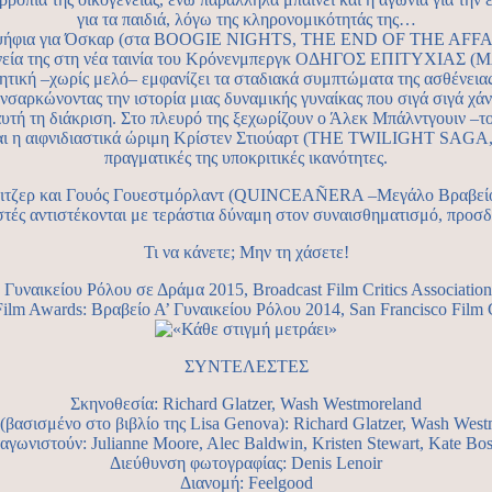
για τα παιδιά, λόγω της κληρονομικότητάς της…
 υποψήφια για Όσκαρ (στα BOOGIE NIGHTS, THE END OF THE AF
ηνεία της στη νέα ταινία του Κρόνενμπεργκ ΟΔΗΓΟΣ ΕΠΙΤΥΧΙΑΣ (MA
ητική –χωρίς μελό– εμφανίζει τα σταδιακά συμπτώματα της ασθένειας
 ενσαρκώνοντας την ιστορία μιας δυναμικής γυναίκας που σιγά σιγά χάν
 αυτή τη διάκριση. Στο πλευρό της ξεχωρίζουν ο Άλεκ Μπάλντγουιν –το
ιδιαστικά ώριμη Κρίστεν Στιούαρτ (THE TWILIGHT SAGA, 2008) σ
πραγματικές της υποκριτικές ικανότητες.
κλέιτζερ και Γουός Γουεστμόρλαντ (QUINCEAÑERA –Μεγάλο Βραβείο Ε
στές αντιστέκονται με τεράστια δύναμη στον συναισθηματισμό, προσδί
Τι να κάνετε; Μην τη χάσετε!
Γυναικείου Ρόλου σε Δράμα 2015, Broadcast Film Critics Association
lm Awards: Βραβείο Α’ Γυναικείου Ρόλου 2014, San Francisco Film Cr
ΣΥΝΤΕΛΕΣΤΕΣ
Σκηνοθεσία: Richard Glatzer, Wash Westmoreland
(βασισμένο στο βιβλίο της Lisa Genova): Richard Glatzer, Wash Wes
γωνιστούν: Julianne Moore, Alec Baldwin, Kristen Stewart, Kate Bo
Διεύθυνση φωτογραφίας: Denis Lenoir
Διανομή: Feelgood