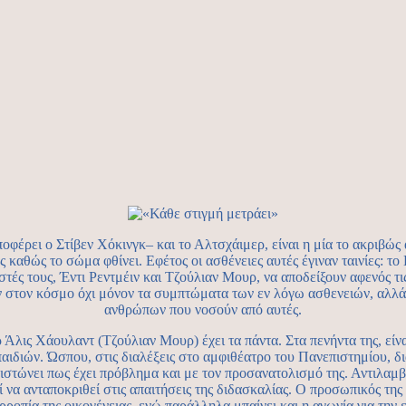
έρει ο Στίβεν Χόκινγκ– και το Αλτσχάιμερ, είναι η μία το ακριβώς 
ώβητες καθώς το σώμα φθίνει. Εφέτος οι ασθένειες αυτές έγιναν τ
ιστές τους, Έντι Ρεντμέιν και Τζούλιαν Μουρ, να αποδείξουν αφενός τ
 στον κόσμο όχι μόνον τα συμπτώματα των εν λόγω ασθενειών, αλλά κ
ανθρώπων που νοσούν από αυτές.
ς Χάουλαντ (Τζούλιαν Μουρ) έχει τα πάντα. Στα πενήντα της, είνα
ιδιών. Ώσπου, στις διαλέξεις στο αμφιθέατρο του Πανεπιστημίου, δι
ιστώνει πως έχει πρόβλημα και με τον προσανατολισμό της. Αντιλαμβάνε
ί να ανταποκριθεί στις απαιτήσεις της διδασκαλίας. Ο προσωπικός τη
ρροπία της οικογένειας, ενώ παράλληλα μπαίνει και η αγωνία για την 