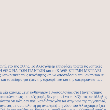
αντίθετο της άλλης. Το Αλτσχάιμερ επηρεάζει πρώτα τις νοητικές
αινίες: το Η ΘΕΩΡΙΑ ΤΩΝ ΠΑΝΤΩΝ και το ΚΑΘΕ ΣΤΙΓΜΗ ΜΕΤΡΑΕΙ
ις υποκριτικές τους ικανότητες και να αποσπάσουν τα Όσκαρ του Α’
αι το πείσμα για ζωή, την αξιοπρέπεια και την υπερηφάνεια των
ι μία καταξιωμένη καθηγήτρια Γλωσσολογίας στο Πανεπιστήμιο
απιστώνει πως μερικές φορές δεν μπορεί να επιλέξει τις κατάλληλες
ται ότι κάτι δεν πάει καλά όταν χάνεται στην ίδια της τη γειτονιά,
ς αγώνας με αντίπαλο τη μη αναστρέψιμη νόσο του Αλτσχάιμερ έχει
εξέλιξη της ασθένειας. Επίσης, εμφανίζεται και η μελλοντική απειλή