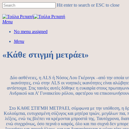
Hit enter to search or ESC to close
Menu
No menu assigned
Menu
«Κάθε στιγμή μετράει»
Δύο ασθένειες, η ALS ή Νόσος Λου Γκέρινγκ –από την οποία υποφ
ικανότητες, ενώ στην ALS οι νοητικές ικανότητες είναι αλ
αντίστοιχα. Στις ταινίες αυτές δόθηκε η ευκαιρία στους πρωταγων
Ανδρικού και Α’ Γυναικείου ρόλου, αφετέρου να επικοινωνήσουν
Στο ΚΑΘΕ ΣΤΙΓΜΗ ΜΕΤΡΑΕΙ, σύμφωνα με την υπόθεση, η δρ Άλι
Κολούμπια, ευτυχισμένη σύζυγος και μητέρα τριών, μεγάλων πια, πα
λέξεις, ενώ τις βλέπει να κρέμονται μπροστά της. Ταυτόχρονα, διαπ
ενώ συγχρόνως, όσο περνά ο καιρός, όλο και πιο συχνά δεν μπορε
ξεκινήσει και αφορά όλους, μια και διαταράσσεται η μέχρι τότε ισο