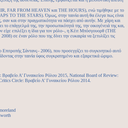
FAIR, FAR FROM HEAVEN και THE HOURS), ενώ τιμήθηκε με το
PS TO THE STARS). Όμως, στην ταινία αυτή θα έλεγα πως είναι
, σαν και στην πραγματικότητα να πάσχει από αυτήν. Με χάρη και
ει το επάγγελμά της, την προσωπικότητά της, την οικογένειά της και,
ν είχε επιλέξει η ίδια για τον ρόλο–, η Κέιτ Μπόσγουορθ (THE
ε έναν ρόλο που της δίνει την ευκαιρία να ξετυλίξει τις
πιτροπής Σάντανς– 2006), που προσεγγίζει το συγκινητικό αυτό
δοντας στην ταινία ύφος συγκρατημένο και εξαιρετικά ώριμο.
: Βραβείο Α’ Γυναικείου Ρόλου 2015, National Board of Review:
itics Circle: Βραβείο Α’ Γυναικείου Ρόλου 2014.
tmoreland
sworth