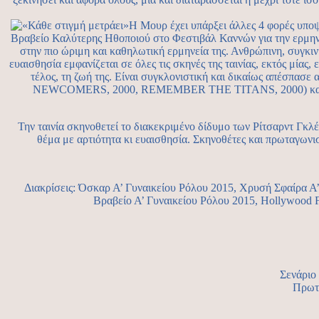
Η Μουρ έχει υπάρξει άλλες 4 φορές
Βραβείο Καλύτερης Ηθοποιού στο Φεστιβάλ Καννών για την ερμ
στην πιο ώριμη και καθηλωτική ερμηνεία της. Ανθρώπινη, συγκιν
ευαισθησία εμφανίζεται σε όλες τις σκηνές της ταινίας, εκτός μίας,
τέλος, τη ζωή της. Είναι συγκλονιστική και δικαίως απέσπασε
NEWCOMERS, 2000, REMEMBER THE TITANS, 2000) και η αιφν
Την ταινία σκηνοθετεί το διακεκριμένο δίδυμο των Ρίτσαρντ Γ
θέμα με αρτιότητα κι ευαισθησία. Σκηνοθέτες και πρωταγωνι
Διακρίσεις: Όσκαρ Α’ Γυναικείου Ρόλου 2015, Χρυσή Σφαίρα Α’ 
Βραβείο Α’ Γυναικείου Ρόλου 2015, Hollywood Fi
Σενάριο 
Πρωτα