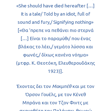
«She should have died hereafter […]
It is a tale/ Told by an idiot, full of
sound and fury,/ Signifying nothing»
[«Θα ’πρεπε να πεθάνει πιο στερνά
[…] Είναι το παραμύθι/ που ένας
βλάκας το λέει,/ γεμάτο λύσσα και
φωνές,/ δίχως κανένα νόημα»
(μτφρ. Κ. Θεοτόκη, Ελευθερουδάκης
1923)].
Έχοντας δει τον
Μακμπέθ
και με τον
Όρσον Γουέλς, με τον Κένεθ
Μπράνα και τον Τζον Φιντς με
σκηνοθέτη τον Πολάνσκι, θεωρώ