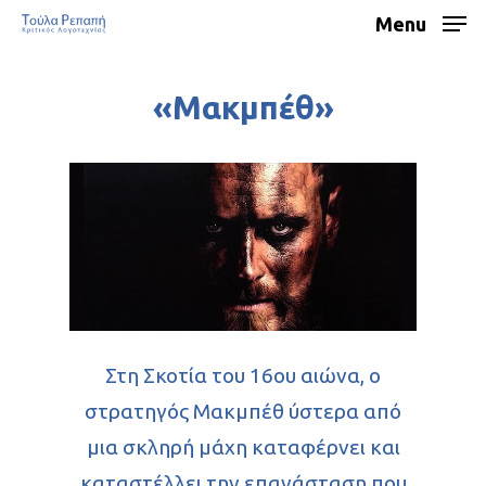
Menu
«Μακμπέθ»
Στη Σκοτία του 16ου αιώνα, ο
στρατηγός Μακμπέθ ύστερα από
μια σκληρή μάχη καταφέρνει και
καταστέλλει την επανάσταση που