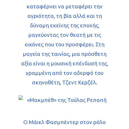
Βιβλία
καταφέρνει να μεταφέρει την
αγριότητα, τη βία αλλά και τη
Κριτικές βιβλ
δύναμη εκείνης της εποχής,
Εικαστικά
Πεζογραφία
μαγεύοντας τον θεατή με τις
Θεάματα
εικόνες που του προσφέρει. Στη
Ποίηση
μαγεία της ταινίας, μια πρόσθετη
Διηγήματα
Παιδικά
Κινηματογράφος
αξία είναι η μουσική επένδυσή της,
Συνεντεύξεις
Θέατρο & Τέχνες
γραμμένη από τον αδερφό του
σκηνοθέτη, Τζεντ Κερζέλ.
Παρουσιάσεις
Αρχείο
Επικοινωνία
Φωτογραφίες
Ο Μάικλ Φασμπέντερ στον ρόλο
Θέατρο & Τέχ
Video