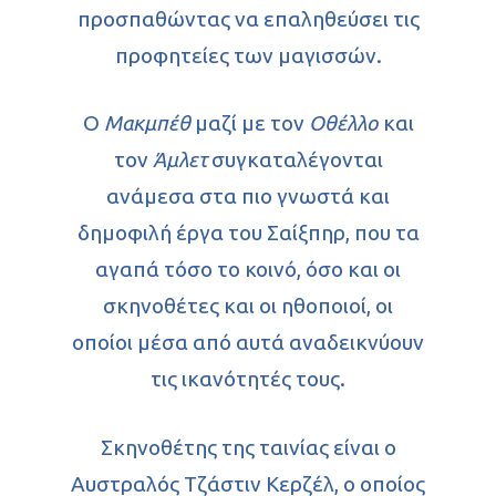
προσπαθώντας να επαληθεύσει τις
προφητείες των μαγισσών.
Ο
Μακμπέθ
μαζί με τον
Οθέλλο
και
τον
Άμλετ
συγκαταλέγονται
ανάμεσα στα πιο γνωστά και
δημοφιλή έργα του Σαίξπηρ, που τα
αγαπά τόσο το κοινό, όσο και οι
σκηνοθέτες και οι ηθοποιοί, οι
οποίοι μέσα από αυτά αναδεικνύουν
τις ικανότητές τους.
Αρχική
Σκηνοθέτης της ταινίας είναι ο
Βιογραφικό
Αυστραλός Τζάστιν Κερζέλ, ο οποίος