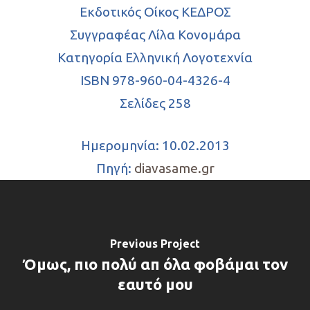
Εκδοτικός Οίκος ΚΕΔΡΟΣ
Συγγραφέας Λίλα Κονομάρα
Κατηγορία Ελληνική Λογοτεχνία
ISBN 978-960-04-4326-4
Σελίδες 258
Ημερομηνία: 10.02.2013
Πηγή:
diavasame.gr
Previous Project
Όμως, πιο πολύ απ όλα φοβάμαι τον
εαυτό μου