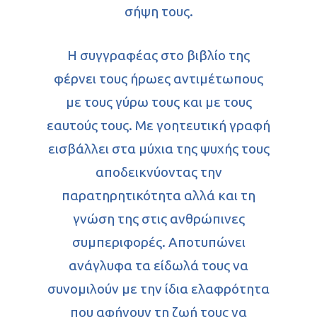
Διηγήματα
Παιδικά
Κινηματογράφος
σήψη τους.
Συνεντεύξεις
Θέατρο & Τέχνες
Η συγγραφέας στο βιβλίο της
Παρουσιάσεις
φέρνει τους ήρωες αντιμέτωπους
με τους γύρω τους και με τους
Αρχείο
εαυτούς τους. Με γοητευτική γραφή
Επικοινωνία
Φωτογραφίες
εισβάλλει στα μύχια της ψυχής τους
Θέατρο & Τέχ
αποδεικνύοντας την
Video
παρατηρητικότητα αλλά και τη
γνώση της στις ανθρώπινες
συμπεριφορές. Αποτυπώνει
ανάγλυφα τα είδωλά τους να
συνομιλούν με την ίδια ελαφρότητα
που αφήνουν τη ζωή τους να