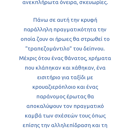
ανεκπλήρωτα όνειρα, σκευωρίες.
Πάνω σε αυτή την κρυφή
παράλληλη πραγματικότητα την
οποία ζουν οι ήρωες θα στρωθεί το
“τραπεζομάντιλο” του δείπνου.
Αρχική
Μέχρις ότου ένας θάνατος, χρήματα
Βιογραφικό
που κλάπηκαν και χάθηκαν, ένα
Βιβλία
εισιτήριο για ταξίδι με
κρουαζιερόπλοιο και ένας
Κριτικές βιβλ
παράνομος έρωτας θα
Εικαστικά
Πεζογραφία
αποκαλύψουν τον πραγματικό
καμβά των σχέσεών τους όπως
Θεάματα
Ποίηση
επίσης την αλληλεπίδραση και τη