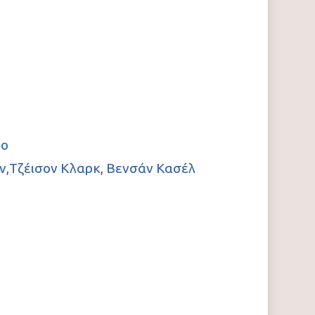
ρο
ϊν,Τζέισον Κλαρκ, Βενσάν Κασέλ