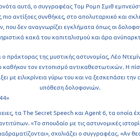
γονότα αυτά, ο συγγραφέας Τομ Ρομπ Σμιθ εμπνεύστ
ις πιο αντίξοες συνθήκες, στο απολυταρχικό και σ
ιν, που δεν αναγνωρίζει εγκλήματα όπως οι δολοφο
ριστικά κακά του καπιταλισμού και άρα ανύπαρκ
 ο πράκτορας της μυστικής αστυνομίας, Λέο Ντεμίν
ο καθήκον τον εντοπισμό αντικαθεστωτικών. Η πίσ
άξει με ειλικρίνεια γύρω του και να ξεσκεπάσει τη
υπόθεση δολοφονιών.
χειες, τα The Secret Speech και Agent 6, τα οποία
τιτύπων. «Το σπουδαίο με τις αστυνομικές ιστορί
ιαδραματίζονται», σχολιάζει ο συγγραφέας. «Αν θε