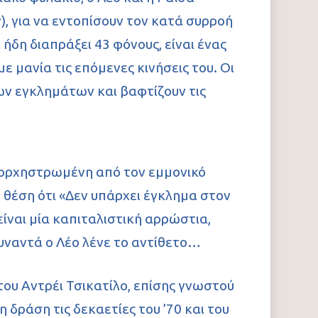
, για να εντοπίσουν τον κατά συρροή
ήδη διαπράξει 43 φόνους, είναι ένας
ε μανία τις επόμενες κινήσεις του. Οι
ων εγκλημάτων και βαφτίζουν τις
νορχηστρωμένη από τον εμμονικό
ή θέση ότι «Δεν υπάρχει έγκλημα στον
είναι μία καπιταλιστική αρρώστια,
συναντά ο Λέο λένε το αντίθετο…
του Αντρέι Τσικατίλο, επίσης γνωστού
ράση τις δεκαετίες του ’70 και του