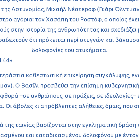
 της Αστυνομίας, Μιχαήλ Νέστεροφ (Γκάρι Όλντμαν)
τρο αγόρια: τον Χασάπη του Ροστόφ, ο οποίος έχει 
ύς στην Ιστορία της ανθρωπότητας και σχεδιάζει μ
ραδεχτούν ότι πρόκειται περί στυγνών και βάναυσ
δολοφονίες του ατυχήματα.
α τεράστια καθεστωτική επιχείρηση συγκάλυψης, ε
αμαν). Ο Βασίλι πρεσβεύει την επίσημη κυβερνητικ
ιαφθορά –σε ανθρώπους, σε πράξεις, σε ιδεολογίες– 
. Οι άβολες κι απρόβλεπτες αλήθειες, όμως, που 
 της ταινίας βασίζονται στην εγκληματική δράση 
ασμένου και καταδικασμένου δολοφόνου με έντονη δ