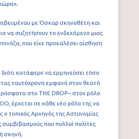
 χώρα».
Επικοινωνία
Φωτογραφίες
Θέατρο & Τέχνες
βραβευμένου με Όσκαρ σκηνοθέτη και
Video
για να συζητήσουν το ενδεχόμενο μιας
πινόζα, που είχε προκαλέσει αίσθηση
 διότι κατάφερε να ερμηνεύσει τόσο
νοντας ταυτόχρονα εμφανή στον θεατή
ε πρόσφατα στo THE DROP– στον ρόλο
ΟΟ, έρχεται σε κάθε νέο ρόλο της να
ως ο τοπικός Αρχηγός της Αστυνομίας
ύς συμβιβασμούς που πολλοί πολίτες
ή σκηνή.