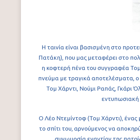
Η ταινία είναι βασισμένη στο προτε
Πατάκη), που μας μεταφέρει στο πολ
η κοφτερή πένα του συγγραφέα Τομ 
πνεύμα με τραγικά αποτελέσματα, ο 
Τομ Χάρντι, Νούμι Ραπάς, Γκάρι Ό
εντυπωσιακή 
Ο Λέο Ντεμίντοφ (Τομ Χάρντι), ένας 
το σπίτι του, αρνούμενος να αποκηρύ
συνωμοσία εναντίον της πατρίδ