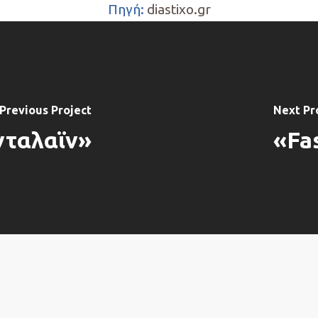
Πηγή:
diastixo.gr
Previous Project
Next Pr
νταλαϊν»
«Fas