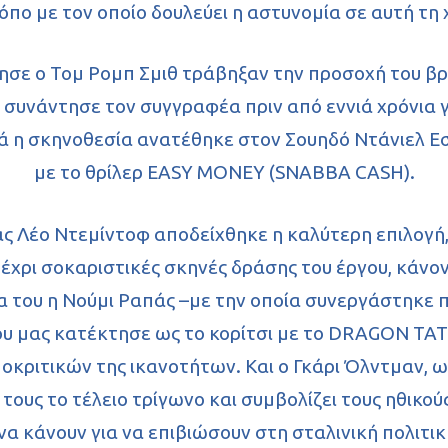
όπο με τον οποίο δουλεύει η αστυνομία σε αυτή τη
τησε ο Τομ Ρομπ Σμιθ τράβηξαν την προσοχή του 
ι συνάντησε τον συγγραφέα πριν από εννιά χρόνια 
 η σκηνοθεσία ανατέθηκε στον Σουηδό Ντάνιελ Εσ
με το θρίλερ EASY MONEY (SNABBA CASH).
ς Λέο Ντεμίντοφ αποδείχθηκε η καλύτερη επιλογή,
 μέχρι σοκαριστικές σκηνές δράσης του έργου, κά
λα του η Νούμι Ραπάς –με την οποία συνεργάστηκ
που μας κατέκτησε ως το κορίτσι με το DRAGON ΤΑΤ
ποκριτικών της ικανοτήτων. Και ο Γκάρι Όλντμαν, 
τους το τέλειο τρίγωνο και συμβολίζει τους ηθικο
να κάνουν για να επιβιώσουν στη σταλινική πολιτικ