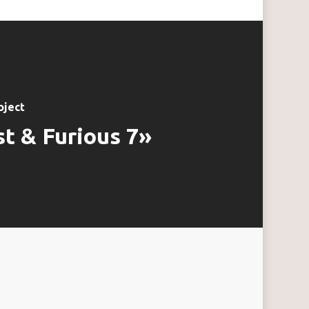
oject
t & Furious 7»