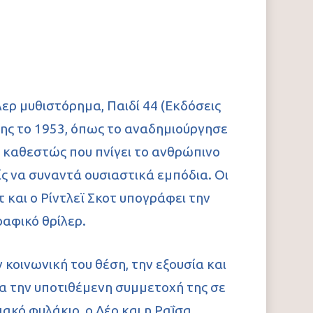
λερ μυθιστόρημα, Παιδί 44 (Εκδόσεις
σης το 1953, όπως το αναδημιούργησε
ό καθεστώς που πνίγει το ανθρώπινο
ς να συναντά ουσιαστικά εμπόδια. Οι
 και ο Ρίντλεϊ Σκοτ υπογράφει την
αφικό θρίλερ.
 κοινωνική του θέση, την εξουσία και
για την υποτιθέμενη συμμετοχή της σε
ακό φυλάκιο, ο Λέο και η Ραΐσα