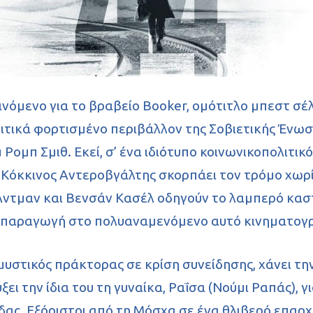
ινόμενο για το βραβείο Booker, ομότιτλο μπεστ σέ
ιτικά φορτισμένο περιβάλλον της Σοβιετικής Ένω
Ρομπ Σμιθ. Εκεί, σ’ ένα ιδιότυπο κοινωνικοπολιτικ
Κόκκινος Αντεροβγάλτης σκορπάει τον τρόμο χωρί
λντμαν και Βενσάν Κασέλ οδηγούν το λαμπερό καστ
παραγωγή στο πολυαναμενόμενο αυτό κινηματογρ
μυστικός πράκτορας σε κρίση συνείδησης, χάνει την
ξει την ίδια του τη γυναίκα, Ραΐσα (Νούμι Ραπάς), 
ας. Εξόριστοι από τη Μόσχα σε ένα θλιβερό επαρχι