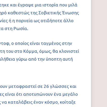
Αρχική
ηκε και έγραψε μια ιστορία που μιλά
Βιογραφικό
κληρό καθεστώς της Σοβιετικής Ένωσης
νίες ή η πορνεία ως οτιδήποτε άλλο
Βιβλία
τα στη Ρωσία.
Κριτικές βιβλίων
τοφ, ο οποίος είναι ταγμένος στην
Εικαστικά
Πεζογραφία
τη του στο Κόμμα, όμως, θα κλονιστεί
Θεάματα
Ποίηση
ν αλήθεια γύρω από την ύποπτη αυτή
Διηγήματα
Παιδικά
Κινηματογράφος
Συνεντεύξεις
Θέατρο & Τέχνες
 έχουν μεταφραστεί σε 26 γλώσσες και
Παρουσιάσεις
ες είναι ότι αποτυπώνουν ένα μεγάλο
Αρχείο
ς να καταλάβεις έναν κόσμο, κοίταξε