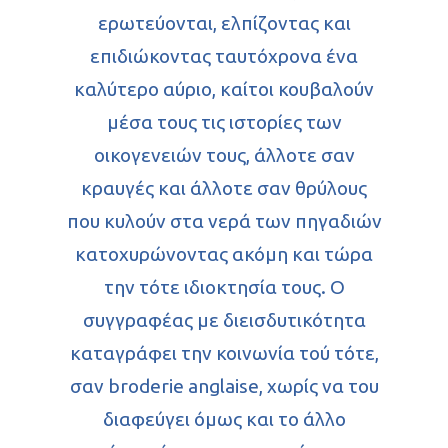
ερωτεύονται, ελπίζοντας και
Εικαστικά
Πεζογραφία
επιδιώκοντας ταυτόχρονα ένα
Θεάματα
Ποίηση
καλύτερο αύριο, καίτοι κουβαλούν
μέσα τους τις ιστορίες των
Διηγήματα
Παιδικά
Κινηματογράφος
οικογενειών τους, άλλοτε σαν
Συνεντεύξεις
Θέατρο & Τέχνες
κραυγές και άλλοτε σαν θρύλους
Παρουσιάσεις
που κυλούν στα νερά των πηγαδιών
κατοχυρώνοντας ακόμη και τώρα
Αρχείο
την τότε ιδιοκτησία τους. Ο
Επικοινωνία
συγγραφέας με διεισδυτικότητα
Φωτογραφίες
καταγράφει την κοινωνία τού τότε,
Θέατρο & Τέχ
Video
σαν broderie anglaise, χωρίς να του
διαφεύγει όμως και το άλλο