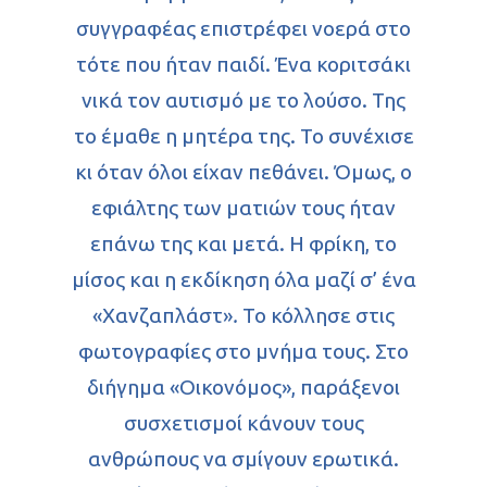
συγγραφέας επιστρέφει νοερά στο
Εικαστικά
Πεζογραφία
τότε που ήταν παιδί. Ένα κοριτσάκι
Θεάματα
νικά τον αυτισμό με το λούσο. Της
Ποίηση
το έμαθε η μητέρα της. Το συνέχισε
Διηγήματα
Παιδικά
Κινηματογράφος
κι όταν όλοι είχαν πεθάνει. Όμως, ο
Συνεντεύξεις
Θέατρο & Τέχνες
εφιάλτης των ματιών τους ήταν
επάνω της και μετά. Η φρίκη, το
Παρουσιάσεις
μίσος και η εκδίκηση όλα μαζί σ’ ένα
Αρχείο
«Χανζαπλάστ»
.
Το κόλλησε στις
Επικοινωνία
φωτογραφίες στο μνήμα τους. Στο
Φωτογραφίες
διήγημα «Οικονόμος», παράξενοι
Θέατρο & Τέχ
Video
συσχετισμοί κάνουν τους
ανθρώπους να σμίγουν ερωτικά.