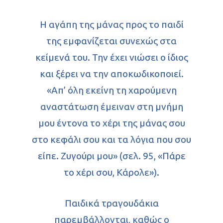
Η αγάπη της μάνας προς το παιδί
της εμφανίζεται συνεχώς στα
κείμενά του. Την έχει νιώσει ο ίδιος
και ξέρει να την αποκωδικοποιεί.
«Απ’ όλη εκείνη τη χαρούμενη
αναστάτωση έμειναν στη μνήμη
μου έντονα το χέρι της μάνας σου
στο κεφάλι σου και τα λόγια που σου
Αρχική
είπε. Ζυγούρι μου» (σελ. 95, «Πάρε
το χέρι σου, Κάρολε»).
Βιογραφικό
Βιβλία
Παιδικά τραγουδάκια
παρεμβάλλονται, καθώς ο
Κριτικές βιβλ