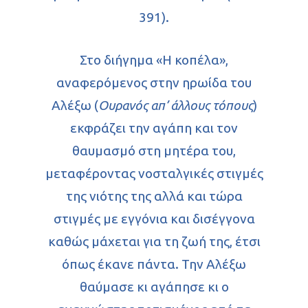
391).
Στο διήγημα «Η κοπέλα»,
αναφερόμενος στην ηρωίδα του
Αλέξω (
Ουρανός απ’ άλλους τόπους
)
εκφράζει την αγάπη και τον
θαυμασμό στη μητέρα του,
μεταφέροντας νοσταλγικές στιγμές
της νιότης της αλλά και τώρα
στιγμές με εγγόνια και δισέγγονα
καθώς μάχεται για τη ζωή της, έτσι
όπως έκανε πάντα. Την Αλέξω
θαύμασε κι αγάπησε κι ο