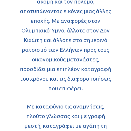
ακόμη και τον πόλεμο,
αποτυπώνοντας εικόνες μιας άλλης
Αρχική
εποχής. Με αναφορές στον
Βιογραφικό
Ολυμπιακό Ύμνο, άλλοτε στον Δον
Βιβλία
Κιχώτη και άλλοτε στο σημερινό
ρατσισμό των Ελλήνων προς τους
Κριτικές βιβλ
οικονομικούς μετανάστες,
Εικαστικά
Πεζογραφία
προσδίδει μια επιπλέον καταγραφή
του χρόνου και τις διαφοροποιήσεις
Θεάματα
Ποίηση
που επιφέρει.
Διηγήματα
Παιδικά
Κινηματογράφος
Με καταφύγιο τις αναμνήσεις,
Συνεντεύξεις
Θέατρο & Τέχνες
πλούτο γλώσσας και με γραφή
Παρουσιάσεις
μεστή, καταγράφει με αγάπη τη