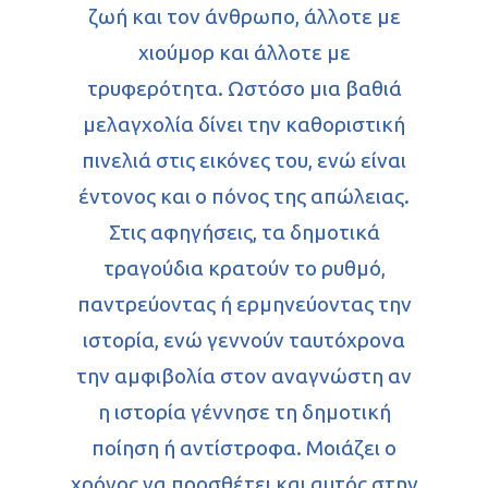
Αρχείο
ζωή και τον άνθρωπο, άλλοτε με
χιούμορ και άλλοτε με
Επικοινωνία
Φωτογραφίες
τρυφερότητα. Ωστόσο μια βαθιά
Θέατρο & Τέχ
Video
μελαγχολία δίνει την καθοριστική
πινελιά στις εικόνες του, ενώ είναι
έντονος και ο πόνος της απώλειας.
Στις αφηγήσεις, τα δημοτικά
τραγούδια κρατούν το ρυθμό,
παντρεύοντας ή ερμηνεύοντας την
ιστορία, ενώ γεννούν ταυτόχρονα
την αμφιβολία στον αναγνώστη αν
η ιστορία γέννησε τη δημοτική
ποίηση ή αντίστροφα. Μοιάζει ο
χρόνος να προσθέτει και αυτός στην