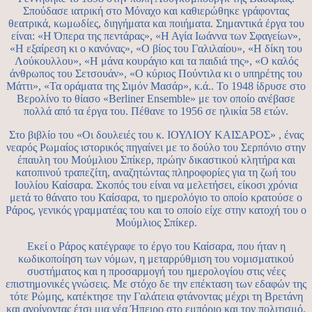
Σπούδασε ιατρική στο Μόναχο και καθιερώθηκε γράφοντας
θεατρικά, κωμωδίες, διηγήματα και ποιήματα. Σημαντικά έργα του
είναι: «Η Όπερα της πεντάρας», «Η Αγία Ιωάννα των Σφαγείων»,
«Η εξαίρεση κι ο κανόνας», «Ο βίος του Γαλιλαίου», «Η δίκη του
Λούκουλλου», «Η μάνα κουράγιο και τα παιδιά της», «Ο καλός
άνθρωπος του Σετσουάν», «Ο κύριος Πούντιλα κι ο υπηρέτης του
Μάττι», «Τα οράματα της Σιμόν Μασάρ», κ.ά.. Το 1948 ίδρυσε στο
Βερολίνο το θίασο «Berliner Ensemble» με τον οποίο ανέβασε
πολλά από τα έργα του. Πέθανε το 1956 σε ηλικία 58 ετών.
Στο βιβλίο του «Οι δουλειές του κ. ΙΟΥΛΙΟΥ ΚΑΙΣΑΡΟΣ» , ένας
νεαρός Ρωμαίος ιστορικός πηγαίνει με το δούλο του Σερπόνιο στην
έπαυλη του Μούμλιου Σπίκερ, πρώην δικαστικού κλητήρα και
κατοπινού τραπεζίτη, αναζητώντας πληροφορίες για τη ζωή του
Ιουλίου Καίσαρα. Σκοπός του είναι να μελετήσει, είκοσι χρόνια
μετά το θάνατο του Καίσαρα, το ημερολόγιο το οποίο κρατούσε ο
Ράρος, γενικός γραμματέας του και το οποίο είχε στην κατοχή του ο
Μούμλιος Σπίκερ.
Εκεί ο Ράρος κατέγραφε το έργο του Καίσαρα, που ήταν η
κωδικοποίηση των νόμων, η μεταρρύθμιση του νομισματικού
συστήματος και η προσαρμογή του ημερολογίου στις νέες
επιστημονικές γνώσεις. Με στόχο δε την επέκταση των εδαφών της
τότε Ρώμης, κατέκτησε την Γαλάτεια φτάνοντας μέχρι τη Βρετάνη
και ανοίγοντας έτσι μια νέα Ήπειρο στο εμπόριο και τον πολιτισμό.