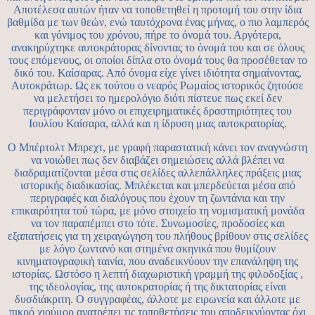
Αποτέλεσα αυτών ήταν να τοποθετηθεί η προτομή του στην ίδια
βαθμίδα με των θεών, ενώ ταυτόχρονα ένας μήνας, ο πιο λαμπερός
και γόνιμος του χρόνου, πήρε το όνομά του. Αργότερα,
ανακηρύχτηκε αυτοκράτορας δίνοντας το όνομά του και σε όλους
τους επόμενους, οι οποίοι δίπλα στο όνομά τους θα προσέθεταν το
δικό του. Καίσαρας. Από όνομα είχε γίνει ιδιότητα σημαίνοντας,
Αυτοκράτωρ. Ως εκ τούτου ο νεαρός Ρωμαίος ιστορικός ζητούσε
να μελετήσει το ημερολόγιο διότι πίστευε πως εκεί δεν
περιγράφονταν μόνο οι επιχειρηματικές δραστηριότητες του
Ιουλίου Καίσαρα, αλλά και η ίδρυση μιας αυτοκρατορίας.
Ο Μπέρτολτ Μπρεχτ, με γραφή παραστατική κάνει τον αναγνώστη
να νοιώθει πως δεν διαβάζει σημειώσεις αλλά βλέπει να
διαδραματίζονται μέσα στις σελίδες αλλεπάλληλες πράξεις μιας
ιστορικής διαδικασίας. Μπλέκεται και μπερδεύεται μέσα από
περιγραφές και διαλόγους που έχουν τη ζωντάνια και την
επικαιρότητα τού τώρα, με μόνο στοιχείο τη νομισματική μονάδα
να τον παραπέμπει στο τότε. Συνωμοσίες, προδοσίες και
εξαπατήσεις για τη χειραγώγηση του πλήθους βρίθουν στις σελίδες
με λόγο ζωντανό και στημένα σκηνικά που θυμίζουν
κινηματογραφική ταινία, που αναδεικνύουν την επανάληψη της
ιστορίας. Ωστόσο η λεπτή διαχωριστική γραμμή της φιλοδοξίας ,
της ιδεολογίας, της αυτοκρατορίας ή της δικτατορίας είναι
δυσδιάκριτη. Ο συγγραφέας, άλλοτε με ειρωνεία και άλλοτε με
πικρό χιούμορ ανατρέπει τις τοποθετήσεις του αποδεικνύοντας όχι