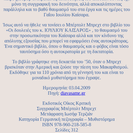
μόνο τη συγγραφική του δεινότητα, αλλά αποκαλύπτοντας
παράλληλα και το βαθύ θαυμασμό του στα έργα και τις ημέρες του
Γαΐου Ιουλίου Καίσαρα.
Ίσως αυτό να ήθελε να τονίσει ο Μπέρτολτ Μπρεχτ στο βιβλίο του
«Οι δουλειές του κ. ΙΟΥΛΙΟΥ ΚΑΙΣΑΡΟΣ» , το θαυμασμό του
στην προσωπικότητα του Καίσαρα αλλά και τον κίνδυνο της
απόλυτης εξουσίας που μπορεί να εφαρμόσει ένας αυτοκράτορας.
Ένα σημαντικό βιβλίο, όπου ο θαυμασμός και ο φόβος είναι τόσο
ταυτόσημα όσο η αυτοκρατορία με τη δικτατορία.
Το βιβλίο γράφτηκε στη δεκαετία του ’50, όταν ο Μπρεχτ
βρισκόταν στην Αμερική και ζούσε την πίεση του Μακαρθισμού.
Εκδόθηκε για τα 110 χρόνια από τη γέννησή του και είναι το
μοναδικό μυθιστόρημα που έγραψε.
Ημερομηνία: 03.04.2009
Πηγή:
diavasame.gr
Εκδοτικός Οίκος Κριτική
Συγγραφέας Μπέρτολτ Μπρεχτ
Μετάφραση Ιωσήφ Τερζιάν
Κατηγορία Γερμανική πεζογραφία – Μυθιστόρημα
ISBN 978-960-218-585-8
Σελίδες 312